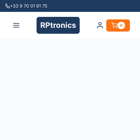
+33 9 70 01 91 75
RPtronics
0