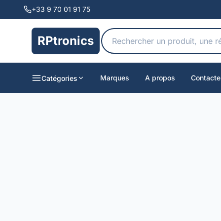
+33 9 70 01 91 75
RPtronics
Marques
A propos
Contacte
Catégories