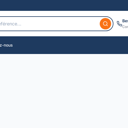
Be
Con
z-nous