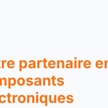
re partenaire e
mposants
ctroniques