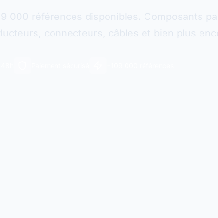
09 000 références disponibles. Composants pas
ucteurs, connecteurs, câbles et bien plus enc
n 48h
Paiement sécurisé
+109 000 références