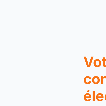
Vot
co
éle