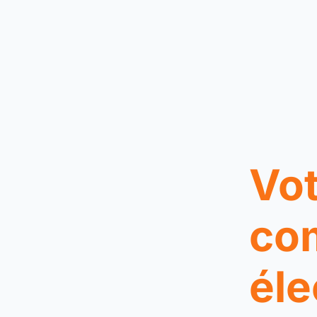
Vot
co
éle