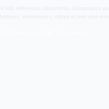
09 000 références disponibles. Composants pas
ucteurs, connecteurs, câbles et bien plus enc
n 48h
Paiement sécurisé
+109 000 références