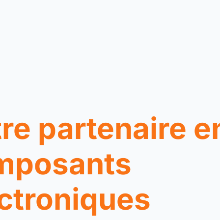
re partenaire e
mposants
ctroniques