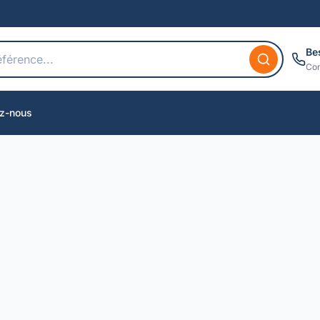
Be
Con
z-nous