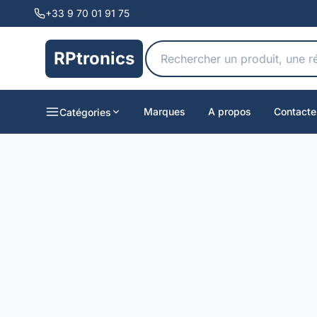
+33 9 70 01 91 75
RPtronics
Marques
A propos
Contacte
Catégories