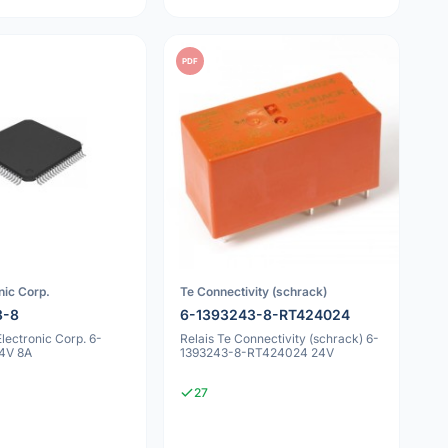
PDF
nic Corp.
Te Connectivity (schrack)
3-8
6-1393243-8-RT424024
Electronic Corp. 6-
Relais Te Connectivity (schrack) 6-
4V 8A
1393243-8-RT424024 24V
27