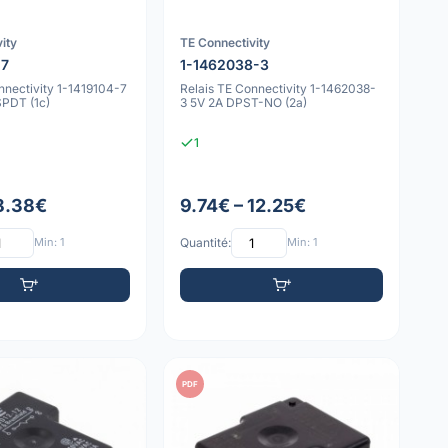
ity
TE Connectivity
-7
1-1462038-3
nnectivity 1-1419104-7
Relais TE Connectivity 1-1462038-
PDT (1c)
3 5V 2A DPST-NO (2a)
1
 8.38€
9.74€ – 12.25€
Min: 1
Quantité:
Min: 1
PDF