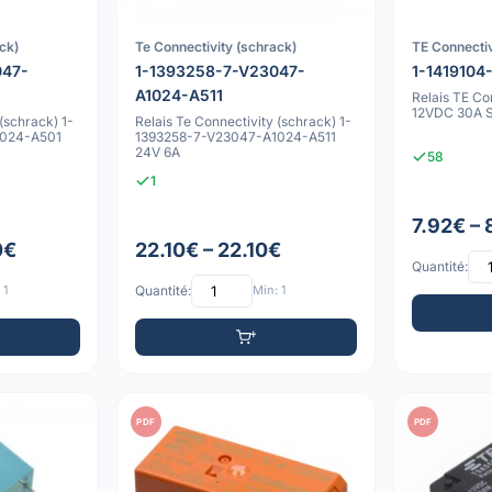
ck)
Te Connectivity (schrack)
TE Connectiv
047-
1-1393258-7-V23047-
1-1419104
A1024-A511
Relais TE Co
12VDC 30A S
(schrack) 1-
Relais Te Connectivity (schrack) 1-
1024-A501
1393258-7-V23047-A1024-A511
24V 6A
58
1
7.92€ –
0€
22.10€ – 22.10€
Quantité:
 1
Quantité:
Min: 1
PDF
PDF