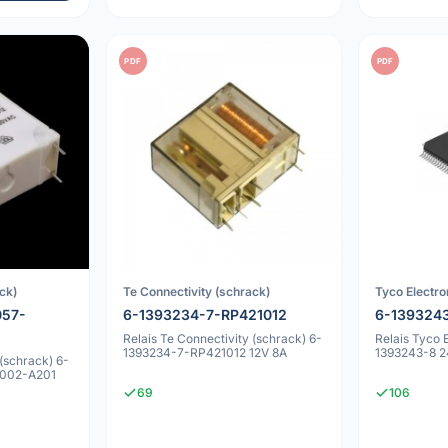
PDF
PDF
ck)
Te Connectivity (schrack)
Tyco Electro
057-
6-1393234-7-RP421012
6-139324
Relais Te Connectivity (schrack) 6-
Relais Tyco 
1393234-7-RP421012 12V 8A
1393243-8 2
 (schrack) 6-
0002-A201
69
106