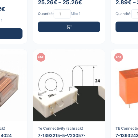
25.26€ – 25.26€
2.89€ –
2€
Quantité:
Min: 1
Quantité:
 1
PDF
PDF
ck)
Te Connectivity (schrack)
TE Connectiv
24024
7-1393215-5-V23057-
7-139324