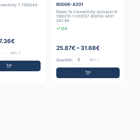
B0006-A201
nnectivity 7-1393243-
Relais Te Connectivity (schrack) 8-
1393215-1-V23057-B0006-A201
24V 8A
134
 7.36€
25.87€ – 31.68€
Min: 1
Quantité:
Min: 1