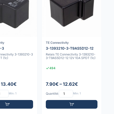
ity
TE Connectivity
0-3
3-1393210-3-T9AS5D12-12
nnectivity 3-1393210-3
Relais TE Connectivity 3-1393210-
T (1c)
3-T9AS5D12-12 12V 10A SPDT (1c)
494
– 13.40€
7.90€ – 12.62€
Min: 1
Quantité:
Min: 1