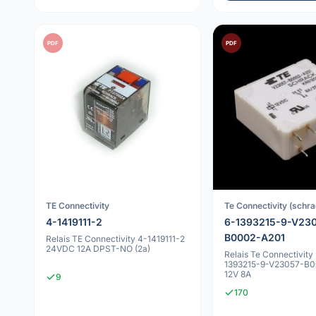
PDF
PDF
TE Connectivity
Te Connectivity (schra
4-1419111-2
6-1393215-9-V23
B0002-A201
Relais TE Connectivity 4-1419111-2
24VDC 12A DPST-NO (2a)
Relais Te Connectivity
1393215-9-V23057-B
12V 8A
9
170