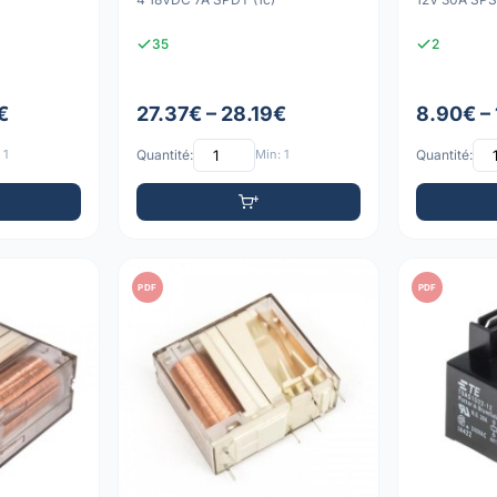
35
2
€
27.37€ – 28.19€
8.90€ –
 1
Quantité:
Min: 1
Quantité:
PDF
PDF