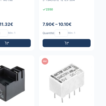
2350
 11.32€
7.90€ – 10.10€
Min: 1
Quantité:
Min: 1
PDF