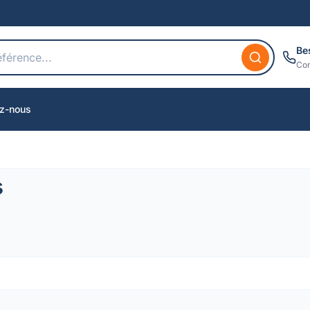
Be
Con
z-nous
s