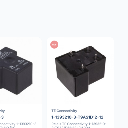
PDF
ity
TE Connectivity
-3
1-1393210-3-T9AS1D12-12
nnectivity 1-1393210-3
Relais TE Connectivity 1-1393210-
T-NO (1a)
3-T9AS1D12-12 12V 30A