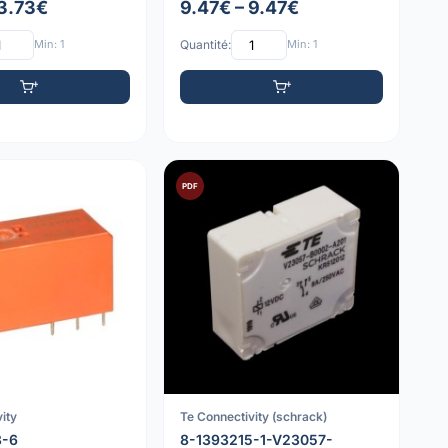
 3.73€
9.47€ – 9.47€
Min: 1
Quantité:
Min: 1
PDF
ity
Te Connectivity (schrack)
3-6
8-1393215-1-V23057-