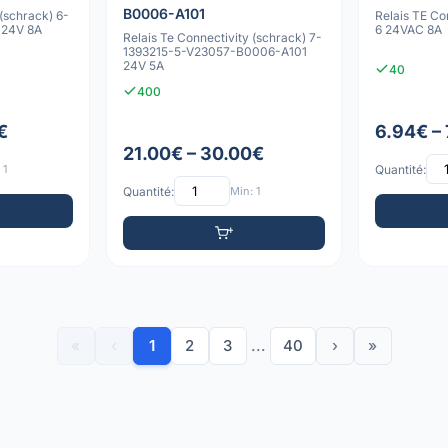
B0006-A101
 (schrack) 6-
Relais TE Co
 24V 8A
6 24VAC 8A
Relais Te Connectivity (schrack) 7-
1393215-5-V23057-B0006-A101
24V 5A
40
400
€
6.94€ –
21.00€ – 30.00€
 1
Quantité:
Quantité:
Min: 1
«
‹
1
2
3
...
40
›
»