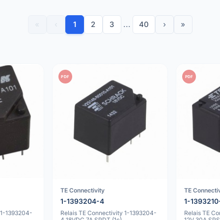
«
‹
1
2
3
...
40
›
»
PDF
PDF
TE Connectivity
TE Connectiv
1-1393204-4
1-1393210
y 1-1393204-
Relais TE Connectivity 1-1393204-
Relais TE Co
4 18VDC 7A SPDT (1c)
12V 30A SPS