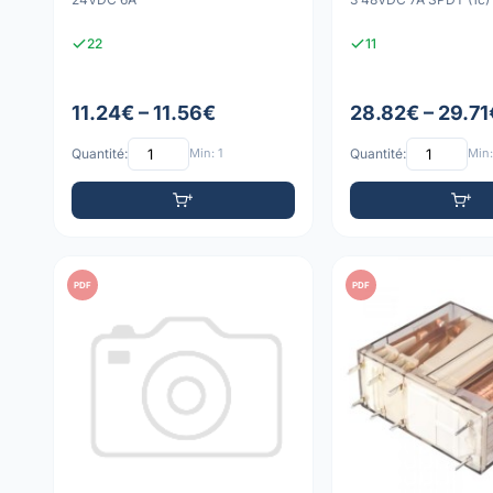
22
11
11.24€ – 11.56€
28.82€ – 29.71
Quantité:
Min: 1
Quantité:
Min:
PDF
PDF