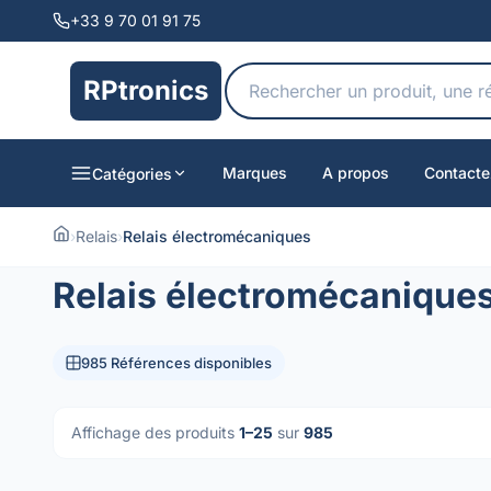
+33 9 70 01 91 75
RPtronics
Marques
A propos
Contacte
Catégories
›
Relais
›
Relais électromécaniques
Relais électromécanique
985 Références disponibles
Affichage des produits
1–25
sur
985