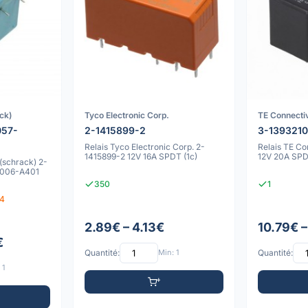
ck)
Tyco Electronic Corp.
TE Connectiv
057-
2-1415899-2
3-139321
Relais Tyco Electronic Corp. 2-
Relais TE Co
1415899-2 12V 16A SPDT (1c)
12V 20A SPD
 (schrack) 2-
0006-A401
350
1
84
2.89€ – 4.13€
10.79€ 
€
Quantité:
Min: 1
Quantité:
 1