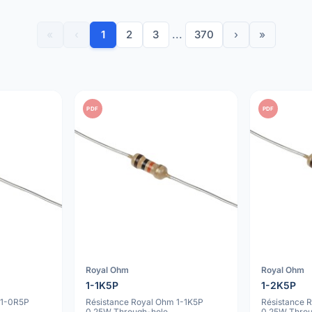
«
‹
1
2
3
...
370
›
»
PDF
PDF
Royal Ohm
Royal Ohm
1-1K5P
1-2K5P
 1-0R5P
Résistance Royal Ohm 1-1K5P
Résistance 
0.25W Through-hole
0.25W Throu