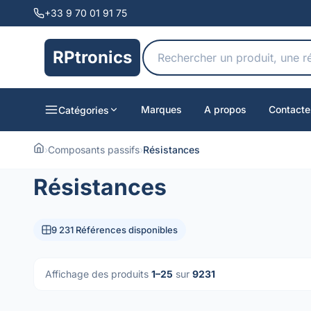
+33 9 70 01 91 75
RPtronics
Marques
A propos
Contacte
Catégories
›
Composants passifs
›
Résistances
Résistances
9 231 Références disponibles
Affichage des produits
1–25
sur
9231