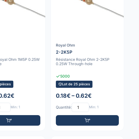
Royal Ohm
2-2K5P
Royal Ohm 1M5P 0.25W
Résistance Royal Ohm 2-2K5P
e
0.25W Through-hole
5000
 pièces
Lot de 25 pièces
 0.62€
0.18€ – 0.62€
Min: 1
Quantité:
Min: 1