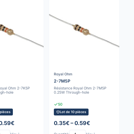
Royal Ohm
2-7M5P
Royal Ohm 2-7K5P
Résistance Royal Ohm 2-7M5P
gh-hole
0.25W Through-hole
50
 pièces
Lot de 10 pièces
 0.59€
0.35€ – 0.59€