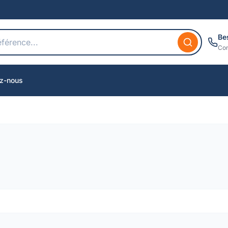
Be
Con
z-nous