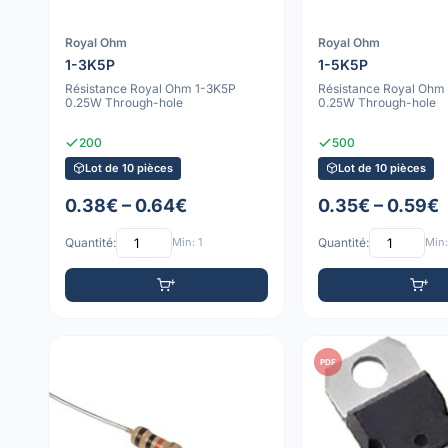
Royal Ohm
Royal Ohm
1-3K5P
1-5K5P
Résistance Royal Ohm 1-3K5P
Résistance Royal Ohm
0.25W Through-hole
0.25W Through-hole
200
500
Lot de 10 pièces
Lot de 10 pièces
0.38€ – 0.64€
0.35€ – 0.59€
Quantité:
Min: 1
Quantité:
Min:
PDF