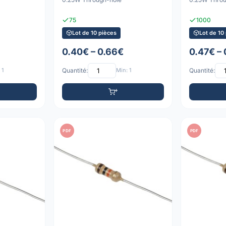
75
1000
Lot de 10 pièces
Lot de 10
0.40€ – 0.66€
0.47€ –
 1
Quantité:
Min: 1
Quantité:
PDF
PDF