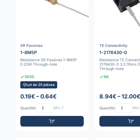
SR Passives
TE Connectivity
1-8M5P
1-2176430-0
Résistance SR Passives 1-8M5P
Résistance TE Connecti
0.25W Through-hole
2176430-0 3.3 Ohms 
Through-hole
5000
96
Lot de 25 pièces
0.19€ – 0.64€
8.94€ – 12.00
Quantité:
Min: 1
Quantité:
Min: