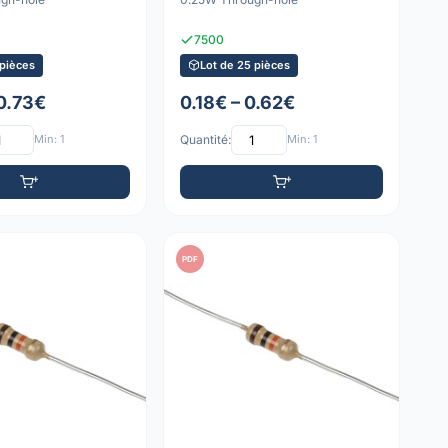
7500
 pièces
Lot de 25 pièces
 0.73€
0.18€ – 0.62€
Min: 1
Quantité:
Min: 1
PDF