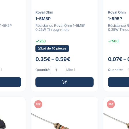
Royal Ohm
Royal Ohm
1-5M5P
1-5R5P
 1-5K5P
Résistance Royal Ohm 1-5M5P
Résistance 
0.25W Through-hole
0.25W Throu
250
500
Lot de 10 pièces
0.35€ – 0.59€
0.07€ –
 1
Quantité:
Min: 1
Quantité:
PDF
PDF