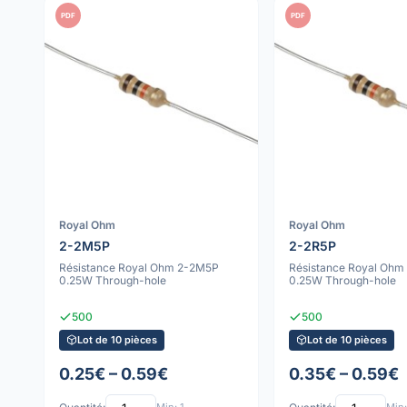
PDF
PDF
Royal Ohm
Royal Ohm
2-2M5P
2-2R5P
Résistance Royal Ohm 2-2M5P
Résistance Royal Ohm
0.25W Through-hole
0.25W Through-hole
500
500
Lot de 10 pièces
Lot de 10 pièces
0.25€ – 0.59€
0.35€ – 0.59€