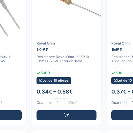
Royal Ohm
Royal Ohm
1K-5P
1M5P
vity 1-
Résistance Royal Ohm 1K-5P 1k
Résistance 
35W
Ohms 0.25W Through-hole
Through-hol
5000
500
Lot de 10 pièces
Lot de 10
€
0.34€ – 0.58€
0.37€ –
 1
Quantité:
Min: 1
Quantité: