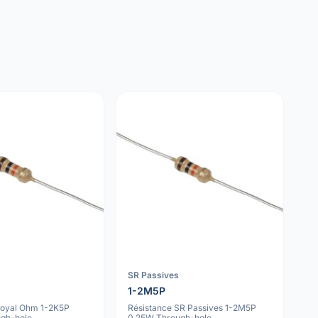
SR Passives
1-2M5P
Royal Ohm 1-2K5P
Résistance SR Passives 1-2M5P
gh-hole
0.25W Through-hole