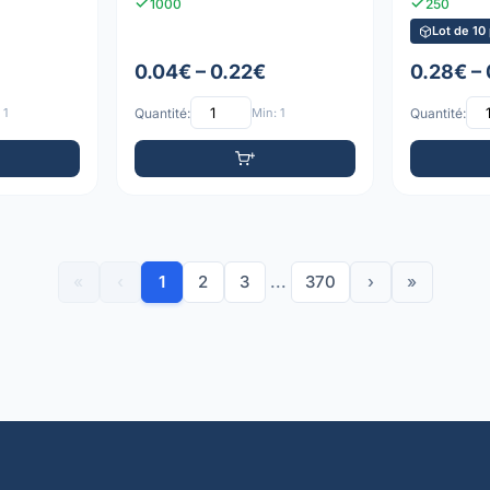
1000
250
Lot de 10
0.04€ – 0.22€
0.28€ –
 1
Quantité:
Min: 1
Quantité:
«
‹
1
2
3
...
370
›
»