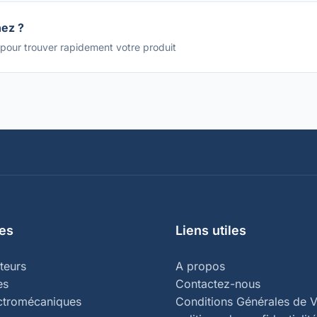
hez ?
 pour trouver rapidement votre produit
es
Liens utiles
teurs
A propos
es
Contactez-nous
ectromécaniques
Conditions Générales de V