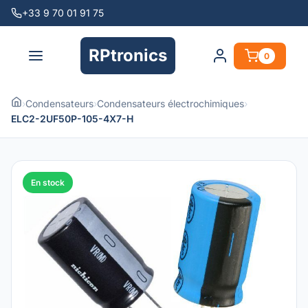
+33 9 70 01 91 75
RPtronics
0
›
Condensateurs
›
Condensateurs électrochimiques
›
ELC2-2UF50P-105-4X7-H
En stock