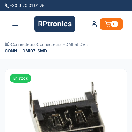
+33 9 70 01 91 75
RPtronics
0
›
Connecteurs
›
Connecteurs HDMI et DVI
›
CONN-HDMI07-SMD
En stock