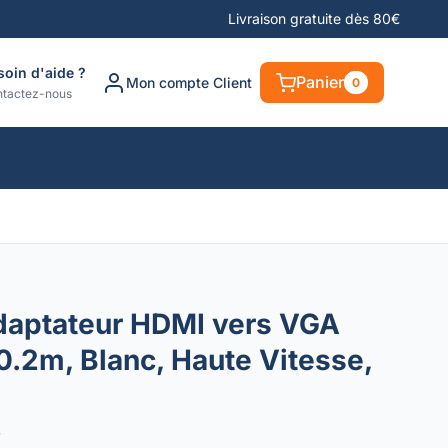
Livraison gratuite dès 80€
soin d'aide ?
Panier
Mon compte Client
0
tactez-nous
daptateur HDMI vers VGA
.2m, Blanc, Haute Vitesse,