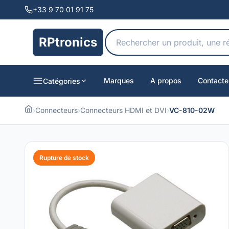
+33 9 70 01 91 75
RPtronics
Marques
A propos
Contacte
Catégories
›
Connecteurs
›
Connecteurs HDMI et DVI
›
VC-810-02W
Rupture de stock