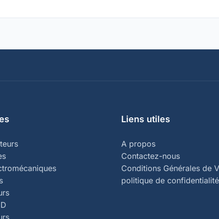
es
Liens utiles
teurs
A propos
es
Contactez-nous
ectromécaniques
Conditions Générales de V
s
politique de confidentialité
urs
ED
urs