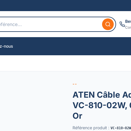
Be
Con
z-nous
--
ATEN Câble A
VC-810-02W, 0
Or
Référence produit
:
VC-810-02W