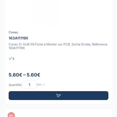
Conec
163A11119X
Conec D-SUB 09 Fiche à Monter sur PCB, Sortie Droite, Référence
163A11119X
3
5.60€ – 5.60€
Quantité:
Min: 1
PDF