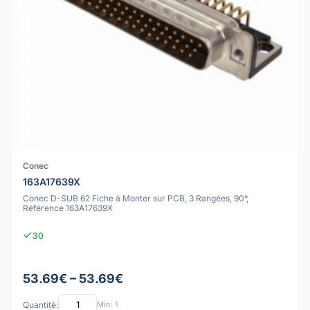
Conec
163A17639X
Conec D-SUB 62 Fiche à Monter sur PCB, 3 Rangées, 90°,
Référence 163A17639X
30
53.69€ – 53.69€
Quantité:
Min: 1