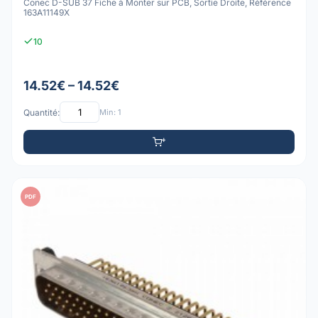
Conec D-SUB 37 Fiche à Monter sur PCB, Sortie Droite, Référence
163A11149X
10
14.52€ – 14.52€
Quantité:
Min: 1
PDF