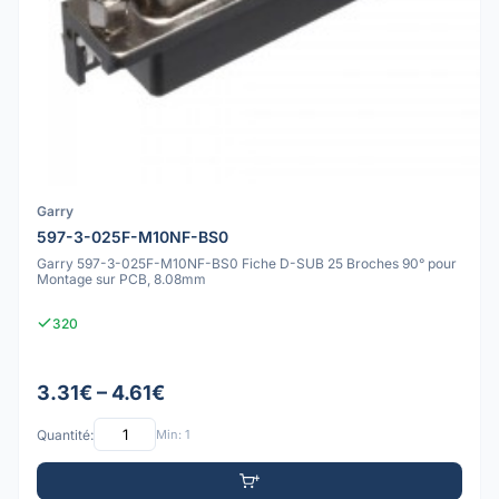
Garry
597-3-025F-M10NF-BS0
Garry 597-3-025F-M10NF-BS0 Fiche D-SUB 25 Broches 90° pour
Montage sur PCB, 8.08mm
320
3.31€ – 4.61€
Quantité:
Min: 1