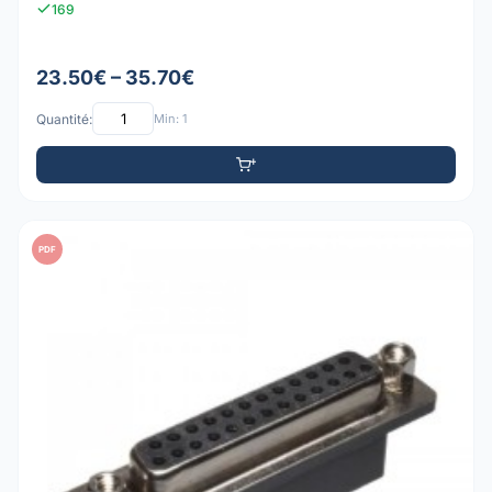
169
23.50€ – 35.70€
Quantité:
Min: 1
PDF