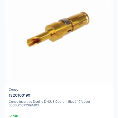
Conec
132C10019X
Conec Insert de Douille D-SUB Courant Élevé 10A pour
3003W3SXX99A10X
746