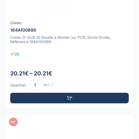
Conec
164A10089X
Conec D-SUB 25 Douille à Monter sur PCB, Sortie Droite,
Référence 164A10089X
20
20.21€ – 20.21€
Quantité:
Min: 1
PDF