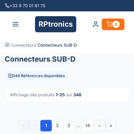
+33 9 70 01 91 75
RPtronics
0
›
Connecteurs
›
Connecteurs SUB-D
Connecteurs SUB-D
348 Références disponibles
Affichage des produits
1–25
sur
348
«
‹
1
2
3
...
14
›
»