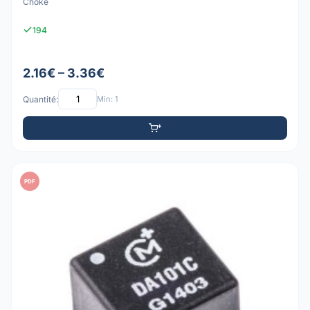
Choke
194
2.16€ – 3.36€
Quantité:
Min: 1
PDF