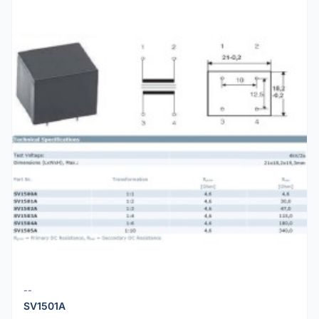
--
SV1501A