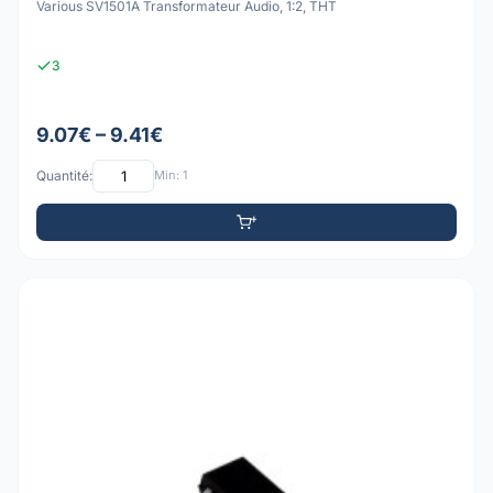
Various SV1501A Transformateur Audio, 1:2, THT
3
9.07€ – 9.41€
Quantité:
Min: 1