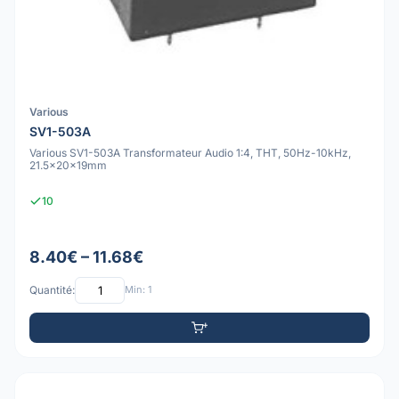
Various
SV1-503A
Various SV1-503A Transformateur Audio 1:4, THT, 50Hz-10kHz,
21.5x20x19mm
10
8.40€ – 11.68€
Quantité:
Min: 1