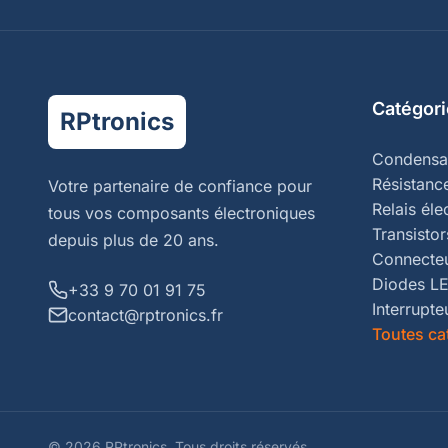
Catégori
RPtronics
Condensa
Résistanc
Votre partenaire de confiance pour
Relais él
tous vos composants électroniques
Transistor
depuis plus de 20 ans.
Connecte
Diodes L
+33 9 70 01 91 75
Interrupte
contact@rptronics.fr
Toutes ca
© 2026 RPtronics.
Tous droits réservés