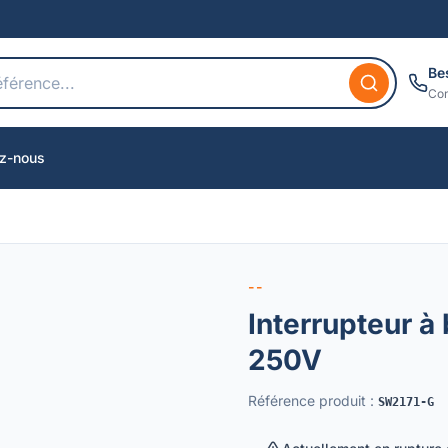
Be
Con
z-nous
--
Interrupteur à
250V
Référence produit
:
SW2171-G