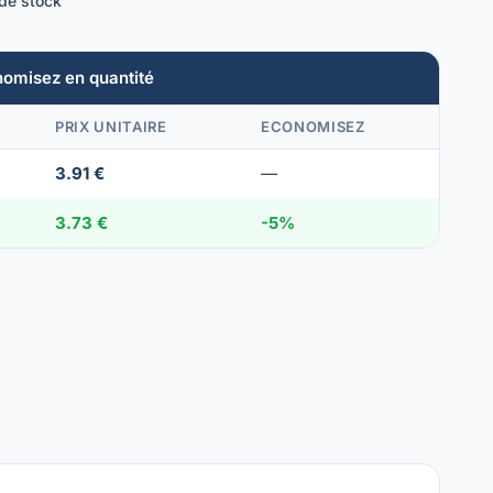
 de stock
nomisez en quantité
PRIX UNITAIRE
ECONOMISEZ
3.91 €
—
3.73 €
-5%