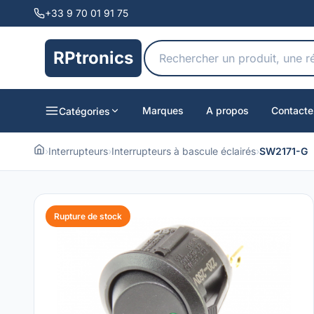
+33 9 70 01 91 75
RPtronics
Marques
A propos
Contacte
Catégories
›
Interrupteurs
›
Interrupteurs à bascule éclairés
›
SW2171-G
Rupture de stock