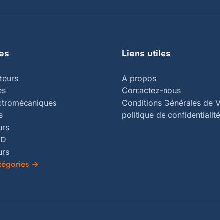
es
Liens utiles
teurs
A propos
es
Contactez-nous
ectromécaniques
Conditions Générales de V
s
politique de confidentialité
urs
ED
urs
tégories
→