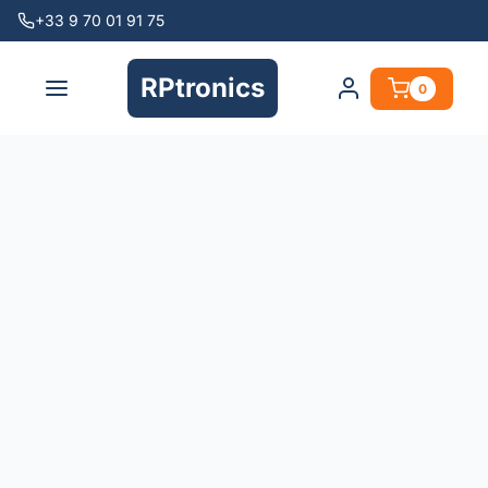
+33 9 70 01 91 75
RPtronics
0