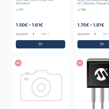
19x2.6mm
AT, 2 Bornes, Charge 
117
128
1.50€ – 1.61€
1.70€ – 1.81€
Quantité:
Min: 1
Quantité:
Min:
PDF
PDF