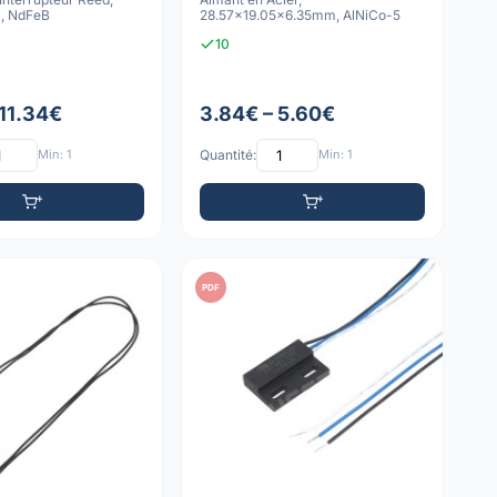
, NdFeB
28.57x19.05x6.35mm, AlNiCo-5
10
 11.34€
3.84€ – 5.60€
Min: 1
Quantité:
Min: 1
PDF