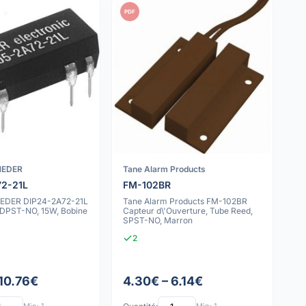
PDF
MEDER
Tane Alarm Products
72-21L
FM-102BR
DER DIP24-2A72-21L
Tane Alarm Products FM-102BR
, DPST-NO, 15W, Bobine
Capteur d\'Ouverture, Tube Reed,
SPST-NO, Marron
2
 10.76€
4.30€ – 6.14€