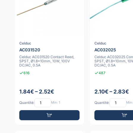
Celduc
Celduc
AC031520
AC032025
Celduc AC031520 Contact Reed,
Celduc AC032025 Cont
SPST, Ø1.8x10mm, 10W, 100V
SPST, Ø1.8x10mm, 10
DC/AC, 0.5A
DC/AC, 0.5A
616
487
1.84€ – 2.52€
2.10€ – 2.83€
Quantité:
Min: 1
Quantité:
Min: