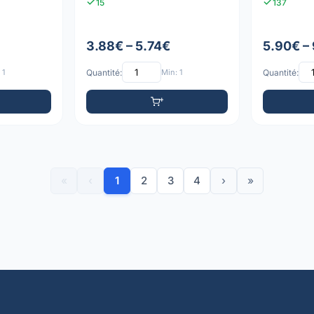
15
137
3.88€ – 5.74€
5.90€ –
 1
Quantité:
Min: 1
Quantité:
«
‹
1
2
3
4
›
»