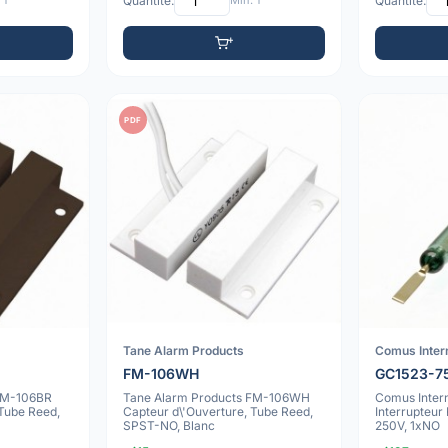
 1
Quantité:
Min: 1
Quantité:
PDF
Tane Alarm Products
Comus Inter
FM-106WH
GC1523-7
FM-106BR
Tane Alarm Products FM-106WH
Comus Inter
 Tube Reed,
Capteur d\'Ouverture, Tube Reed,
Interrupteur
SPST-NO, Blanc
250V, 1xNO