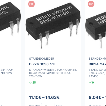
PDF
PDF
STANDEX-MEDER
STANDEX-
DIP24-1C90-51L
DIP24-2A
24-1A72-
STANDEX-MEDER DIP24-1C90-51L
STANDEX-ME
-NO, 10W,
Relais Reed 24VDC SPDT 0.5A
Relais Reed
175V 10W
24VDC
25
9
11.10€ – 14.63€
8.04€ –