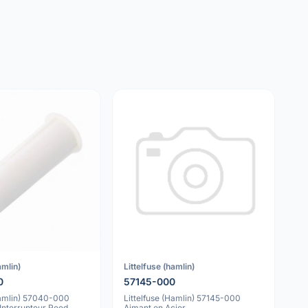
amlin)
Littelfuse (hamlin)
0
57145-000
Hamlin) 57040-000
Littelfuse (Hamlin) 57145-000
Interrupteur Reed,
Aimant en Acier,