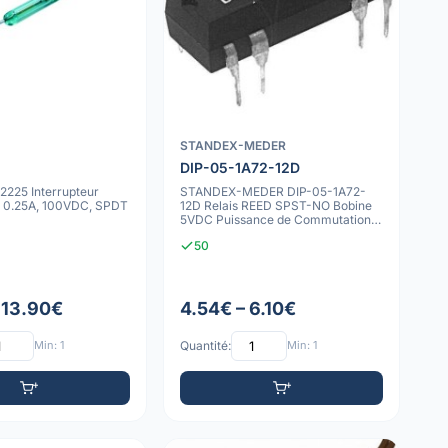
STANDEX-MEDER
DIP-05-1A72-12D
2225 Interrupteur
STANDEX-MEDER DIP-05-1A72-
 0.25A, 100VDC, SPDT
12D Relais REED SPST-NO Bobine
5VDC Puissance de Commutation
10W
50
 13.90€
4.54€ – 6.10€
Min: 1
Quantité:
Min: 1