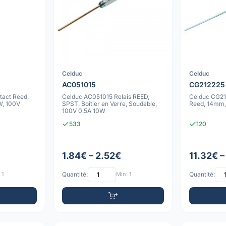
Celduc
Celduc
AC051015
CG212225
act Reed,
Celduc AC051015 Relais REED,
Celduc CG21
W, 100V
SPST, Boîtier en Verre, Soudable,
Reed, 14mm,
100V 0.5A 10W
533
120
1.84€ – 2.52€
11.32€ –
 1
Quantité:
Min: 1
Quantité: