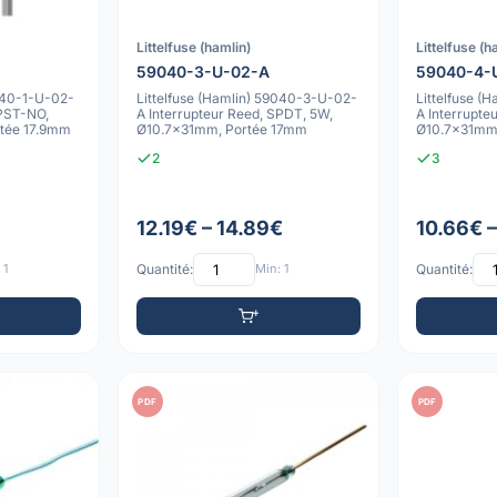
Littelfuse (hamlin)
Littelfuse (h
59040-3-U-02-A
59040-4-
9040-1-U-02-
Littelfuse (Hamlin) 59040-3-U-02-
Littelfuse 
SPST-NO,
A Interrupteur Reed, SPDT, 5W,
A Interrupte
tée 17.9mm
Ø10.7x31mm, Portée 17mm
Ø10.7x31mm
2
3
12.19€ – 14.89€
10.66€ 
 1
Quantité:
Min: 1
Quantité:
PDF
PDF