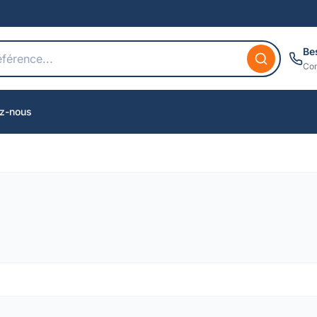
Be
Con
z-nous