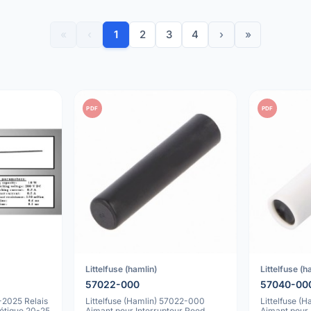
«
‹
1
2
3
4
›
»
PDF
PDF
Littelfuse (hamlin)
Littelfuse (h
57022-000
57040-00
-2025 Relais
Littelfuse (Hamlin) 57022-000
Littelfuse (
nétique 20-25
Aimant pour Interrupteur Reed,
Aimant pour 