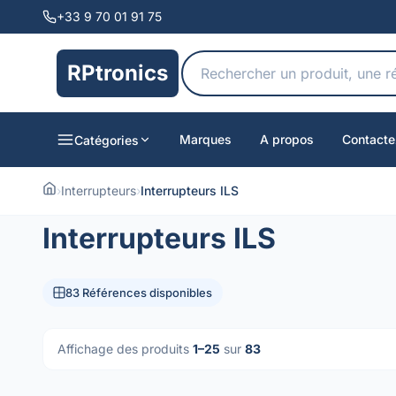
+33 9 70 01 91 75
RPtronics
Marques
A propos
Contacte
Catégories
›
Interrupteurs
›
Interrupteurs ILS
Interrupteurs ILS
83 Références disponibles
Affichage des produits
1–25
sur
83