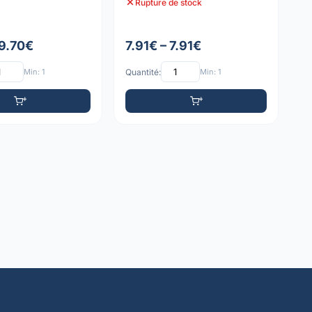
Rupture de stock
 9.70€
7.91€ – 7.91€
Min: 1
Quantité:
Min: 1