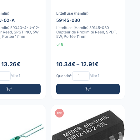
amlin)
Littelfuse (hamlin)
U-02-A
59145-030
(Hamlin) 59040-4-U-02-
Littelfuse (Hamlin) 59145-030
ur Reed, SPST-NC, 5W,
Capteur de Proximité Reed, SPDT,
, Portée 17mm
5W, Portée 11mm
5
– 13.26€
10.34€ – 12.91€
Min: 1
Quantité:
Min: 1
PDF