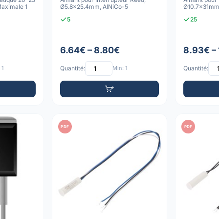
Maximale 1
Ø5.8x25.4mm, AlNiCo-5
Ø10.7x31mm
5
25
6.64€ – 8.80€
8.93€ –
 1
Quantité:
Min: 1
Quantité:
PDF
PDF