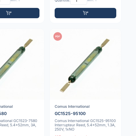
Min: 1
Quantité:
Min: 1
PDF
national
Comus International
580
GC1525-95100
national GC1523-7580
Comus International GC1525-95100
 Reed, 5.4x52mm, 3A,
Interrupteur Reed, 5.4x52mm, 1.3A,
250V, 1xNO