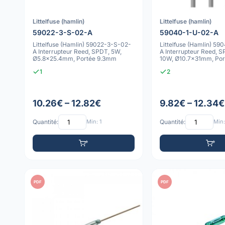
Littelfuse (hamlin)
Littelfuse (hamlin)
59022-3-S-02-A
59040-1-U-02-A
Littelfuse (Hamlin) 59022-3-S-02-
Littelfuse (Hamlin) 5
A Interrupteur Reed, SPDT, 5W,
A Interrupteur Reed, 
Ø5.8x25.4mm, Portée 9.3mm
10W, Ø10.7x31mm, Por
1
2
10.26€ – 12.82€
9.82€ – 12.34€
Quantité:
Min: 1
Quantité:
Min:
PDF
PDF