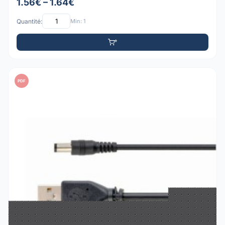
1.56€ – 1.64€
Quantité:
Min: 1
PDF