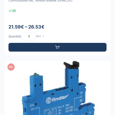
Commutation 6A, Tension Bobine 24VAC/DC
26
21.59€ – 26.53€
Quantité:
Min: 1
PDF