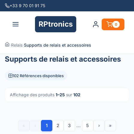
+33 9 70 01 91 75
RPtronics
0
›
Relais
›
Supports de relais et accessoires
Supports de relais et accessoires
102 Références disponibles
Affichage des produits
1–25
sur
102
«
‹
1
2
3
...
5
›
»