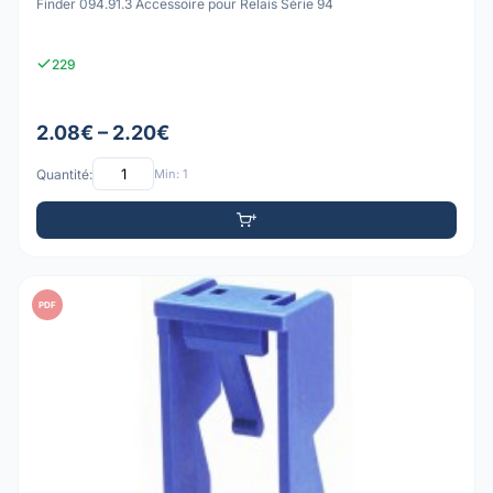
Finder 094.91.3 Accessoire pour Relais Série 94
229
2.08€ – 2.20€
Quantité:
Min: 1
PDF