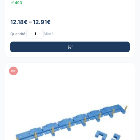
493
12.18€ – 12.91€
Quantité:
Min: 1
PDF