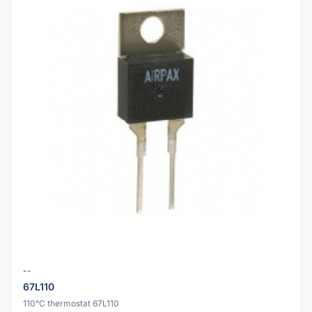
--
67L110
110°C thermostat 67L110