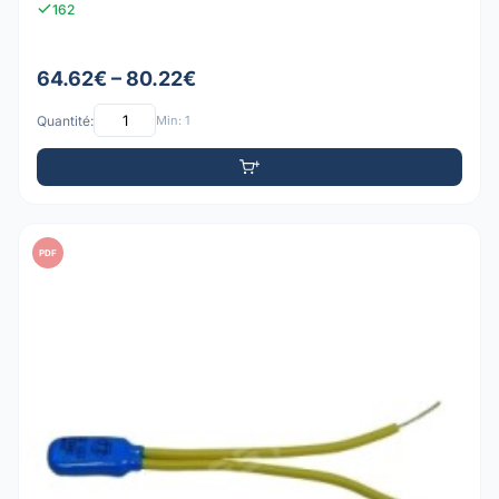
162
64.62€ – 80.22€
Quantité:
Min: 1
PDF