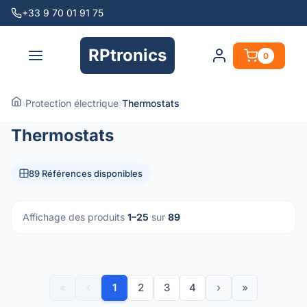
+33 9 70 01 91 75
RPtronics
0
›
Protection électrique
›
Thermostats
Thermostats
89 Références disponibles
Affichage des produits
1–25
sur
89
«
‹
1
2
3
4
›
»