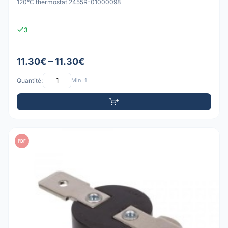
120°C thermostat 2455R-01000098
3
11.30€ – 11.30€
Quantité:
Min: 1
PDF