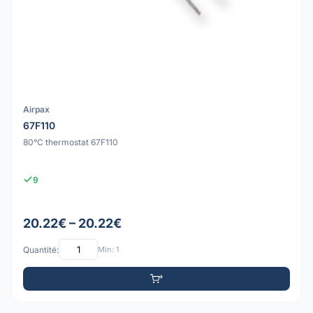
Airpax
67F110
80°C thermostat 67F110
9
20.22€ – 20.22€
Quantité:
Min: 1