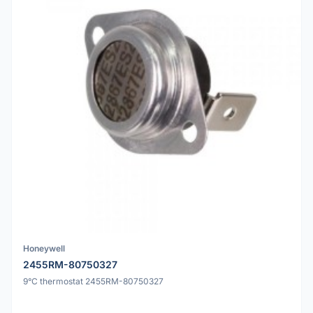
Honeywell
2455RM-80750327
9°C thermostat 2455RM-80750327