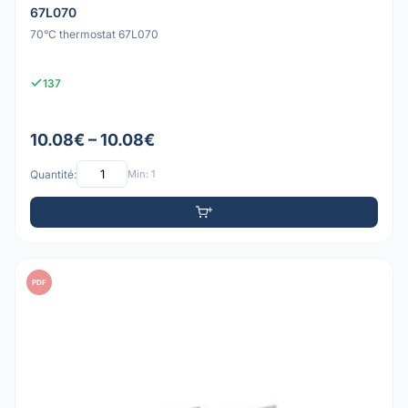
67L070
70°C thermostat 67L070
137
10.08€ – 10.08€
Quantité:
Min: 1
PDF