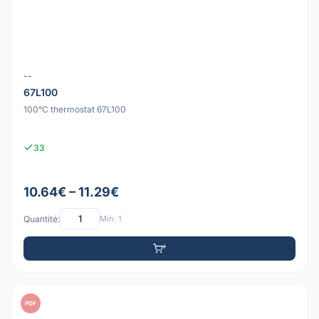
--
67L100
100°C thermostat 67L100
33
10.64€ – 11.29€
Quantité:
Min: 1
PDF