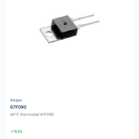
Airpax
67F090
60°C thermostat 67F090
634