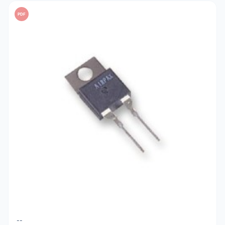
PDF
--