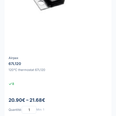
Airpax
67L120
120°C thermostat 67L120
8
20.90€ – 21.68€
Quantité:
Min: 1