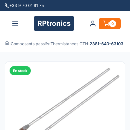
+33 9 70 01 91 75
RPtronics
0
›
Composants passifs
›
Thermistances CTN
›
2381-640-63103
En stock