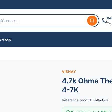
Be
Con
z-nous
VISHAY
4.7k Ohms Th
4-7K
Référence produit
:
640-4-7K