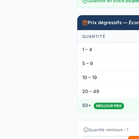
Quantité en stock
:
50 piè
Prix dégressifs — Éco
QUANTITÉ
1 – 4
5 – 9
10 – 19
20 – 49
50+
MEILLEUR PRIX
Quantité minimum : 1