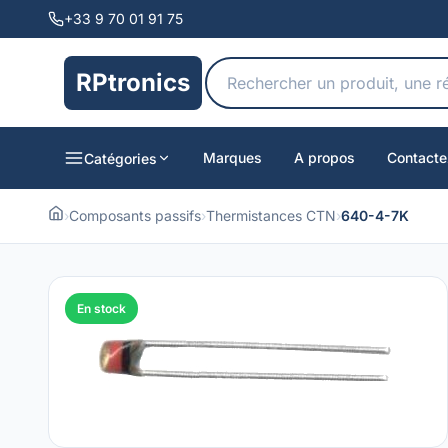
+33 9 70 01 91 75
RPtronics
Marques
A propos
Contacte
Catégories
›
Composants passifs
›
Thermistances CTN
›
640-4-7K
En stock