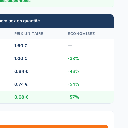
ces disponibles
nomisez en quantité
PRIX UNITAIRE
ECONOMISEZ
1.60 €
—
1.00 €
-38%
0.84 €
-48%
0.74 €
-54%
0.68 €
-57%