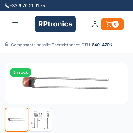
+33 9 70 01 91 75
RPtronics
0
›
Composants passifs
›
Thermistances CTN
›
640-470K
En stock