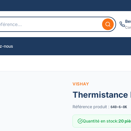
Be
Con
z-nous
VISHAY
Thermistance
Référence produit
:
640-6-8K
Quantité en stock
:
20 piè