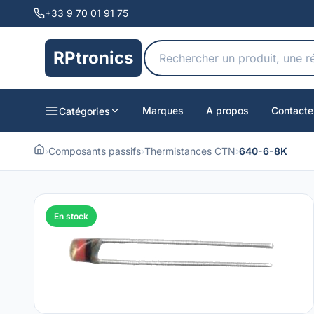
+33 9 70 01 91 75
RPtronics
Marques
A propos
Contacte
Catégories
›
Composants passifs
›
Thermistances CTN
›
640-6-8K
En stock