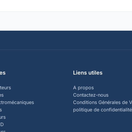
es
Liens utiles
teurs
A propos
es
Contactez-nous
ectromécaniques
Conditions Générales de V
s
politique de confidentialité
urs
ED
urs