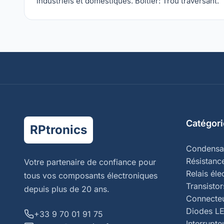
industriels et domestiques. Boîtier: Trou traversant.
Catégori
RPtronics
Condensa
Résistanc
Votre partenaire de confiance pour
Relais él
tous vos composants électroniques
Transistor
depuis plus de 20 ans.
Connecte
Diodes L
+33 9 70 01 91 75
Interrupte