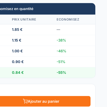
nomisez en quantité
PRIX UNITAIRE
ECONOMISEZ
1.85 €
—
1.15 €
-38%
1.00 €
-46%
0.90 €
-51%
0.84 €
-55%
Ajouter au panier