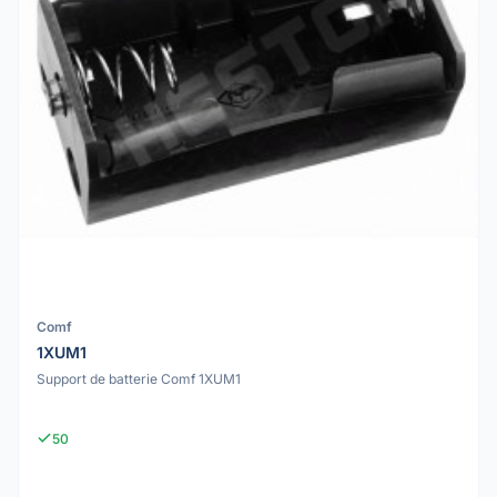
Comf
1XUM1
Support de batterie Comf 1XUM1
50