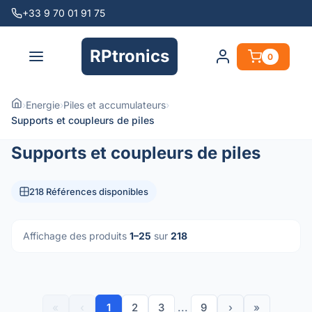
+33 9 70 01 91 75
RPtronics
0
›
Energie
›
Piles et accumulateurs
›
Supports et coupleurs de piles
Supports et coupleurs de piles
218 Références disponibles
Affichage des produits
1–25
sur
218
«
‹
1
2
3
...
9
›
»