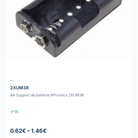
--
2XUM3R
AA Support de batterie RPtronics 2XUM3R
15
0.62€ – 1.46€