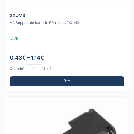
--
2XUM3
AA Support de batterie RPtronics 2XUM3
25
0.43€ – 1.14€
Quantité:
Min: 1