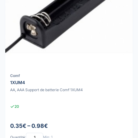
Comf
1XUM4
AA, AAA Support de batterie Comf 1XUM4
20
0.35€ – 0.98€
Quantité:
Min: 1