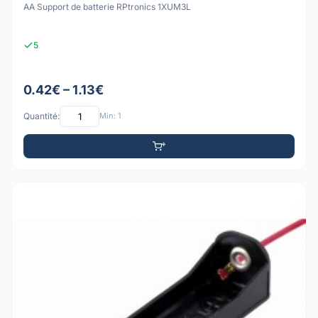
AA Support de batterie RPtronics 1XUM3L
5
0.42€ – 1.13€
Quantité:
Min: 1