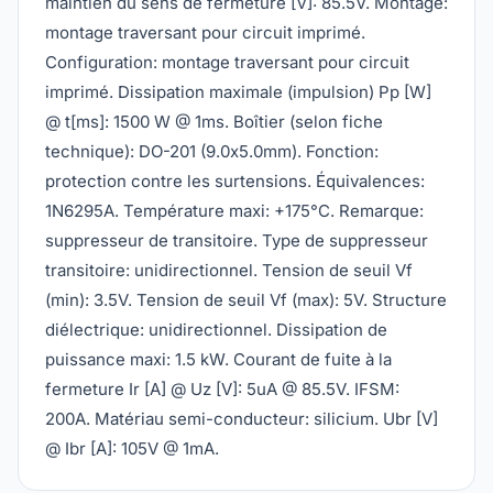
maintien du sens de fermeture [V]: 85.5V. Montage:
montage traversant pour circuit imprimé.
Configuration: montage traversant pour circuit
imprimé. Dissipation maximale (impulsion) Pp [W]
@ t[ms]: 1500 W @ 1ms. Boîtier (selon fiche
technique): DO-201 (9.0x5.0mm). Fonction:
protection contre les surtensions. Équivalences:
1N6295A. Température maxi: +175°C. Remarque:
suppresseur de transitoire. Type de suppresseur
transitoire: unidirectionnel. Tension de seuil Vf
(min): 3.5V. Tension de seuil Vf (max): 5V. Structure
diélectrique: unidirectionnel. Dissipation de
puissance maxi: 1.5 kW. Courant de fuite à la
fermeture Ir [A] @ Uz [V]: 5uA @ 85.5V. IFSM:
200A. Matériau semi-conducteur: silicium. Ubr [V]
@ Ibr [A]: 105V @ 1mA.