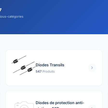
7
Sous-catégories
Diodes Transils
547
Produits
Diodes de protection anti-