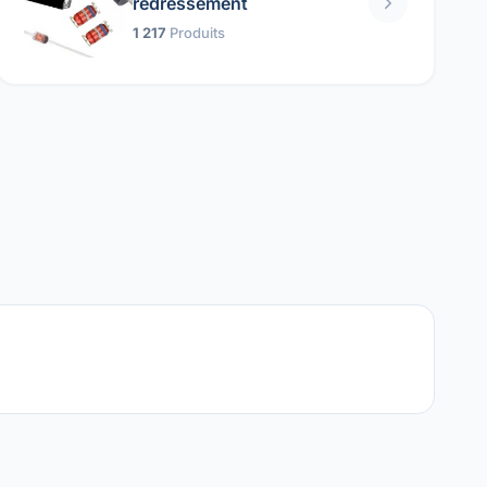
redressement
1 217
Produits