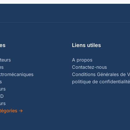
es
Liens utiles
teurs
A propos
es
Contactez-nous
ectromécaniques
Conditions Générales de V
s
politique de confidentialité
urs
ED
urs
tégories
→