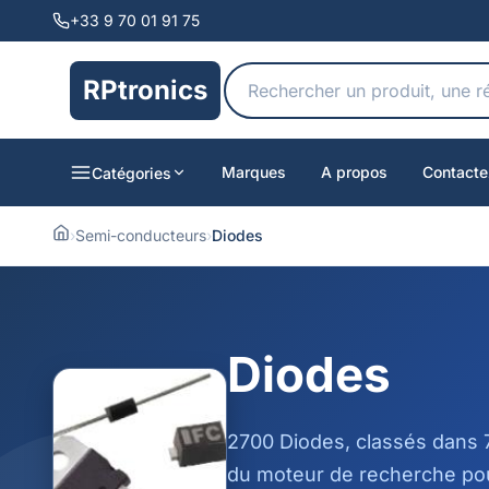
+33 9 70 01 91 75
RPtronics
Marques
A propos
Contacte
Catégories
›
Semi-conducteurs
›
Diodes
Diodes
2700 Diodes, classés dans 7
du moteur de recherche pou