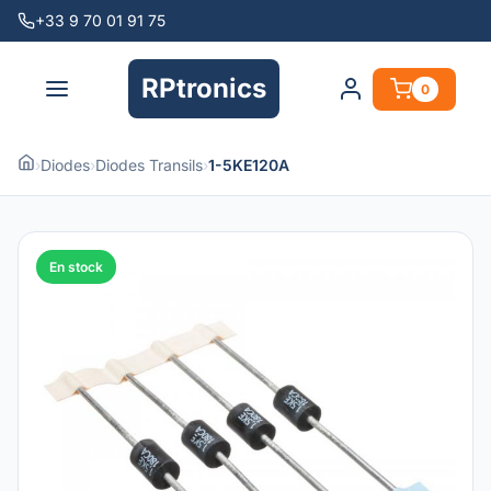
+33 9 70 01 91 75
RPtronics
0
›
Diodes
›
Diodes Transils
›
1-5KE120A
En stock