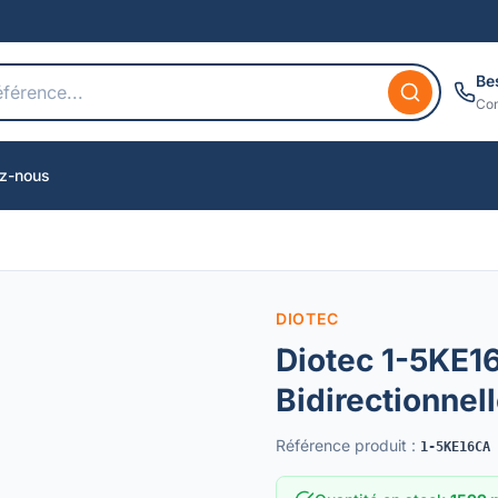
Be
Con
z-nous
DIOTEC
Diotec 1-5KE1
Bidirectionne
Référence produit
:
1-5KE16CA