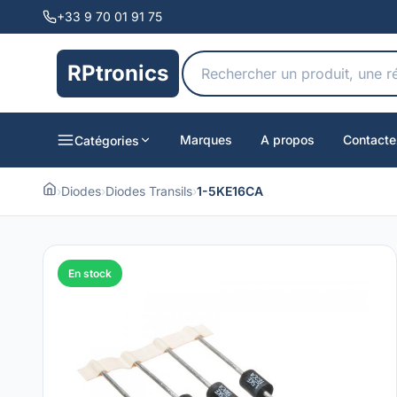
+33 9 70 01 91 75
RPtronics
Marques
A propos
Contacte
Catégories
›
Diodes
›
Diodes Transils
›
1-5KE16CA
En stock