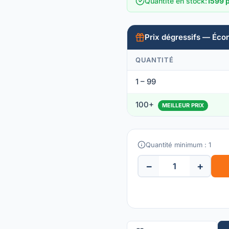
Quantité en stock
:
1599 
Prix dégressifs — Éco
QUANTITÉ
1 – 99
100+
MEILLEUR PRIX
Quantité minimum : 1
−
+