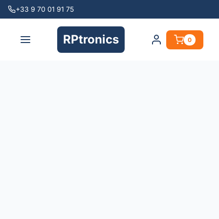
+33 9 70 01 91 75
RPtronics
0