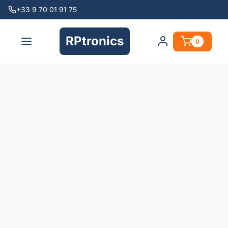
+33 9 70 01 91 75
RPtronics
0