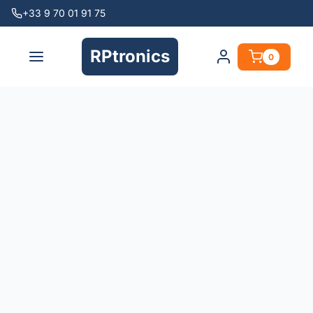
+33 9 70 01 91 75
RPtronics
0