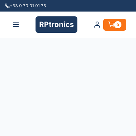
+33 9 70 01 91 75
RPtronics
0