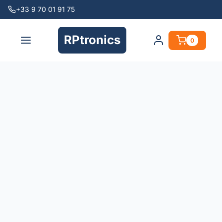
+33 9 70 01 91 75
RPtronics
0