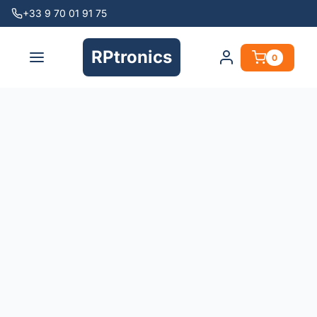
+33 9 70 01 91 75
RPtronics
0