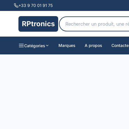
+33 9 70 01 91 75
RPtronics
Marques
A propos
Contacte
Catégories