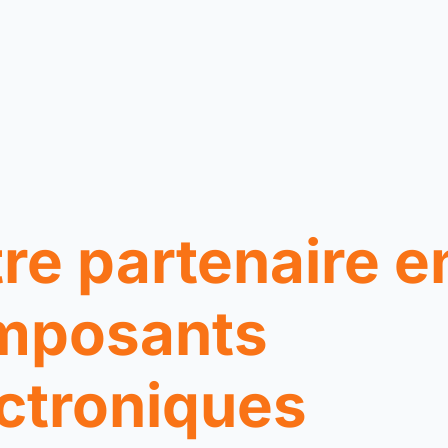
re partenaire e
mposants
ctroniques