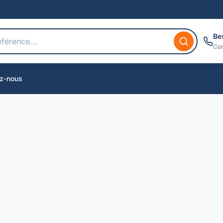
Be
Con
z-nous