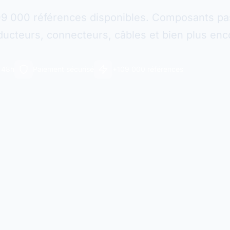
09 000 références disponibles. Composants pas
ucteurs, connecteurs, câbles et bien plus enc
n 48h
Paiement sécurisé
+109 000 références