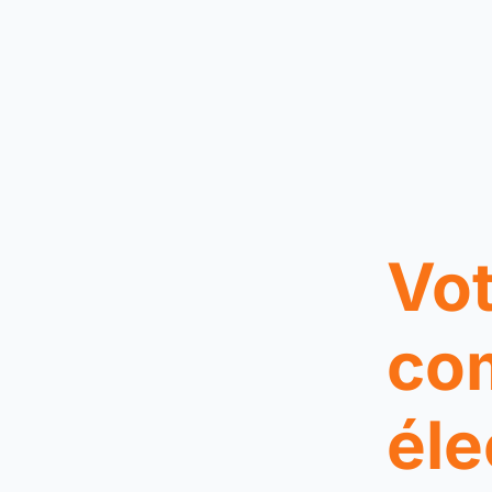
Vot
co
éle