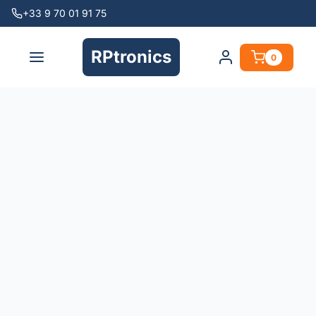
+33 9 70 01 91 75
RPtronics
0