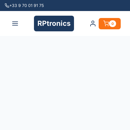
+33 9 70 01 91 75
RPtronics
0