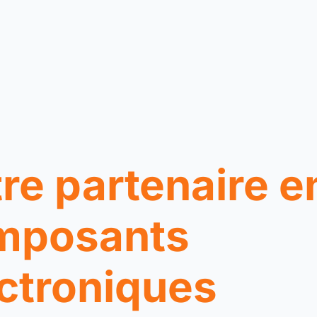
re partenaire e
mposants
ctroniques