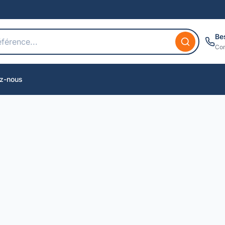
Be
Con
z-nous