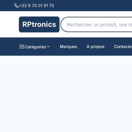
+33 9 70 01 91 75
RPtronics
Marques
A propos
Contacte
Catégories