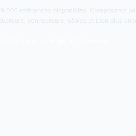
09 000 références disponibles. Composants pas
ucteurs, connecteurs, câbles et bien plus enc
n 48h
Paiement sécurisé
+109 000 références