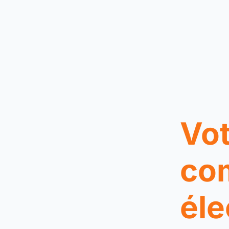
Vot
co
éle