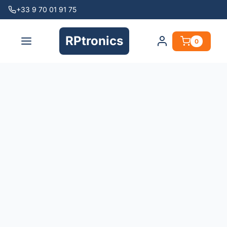
+33 9 70 01 91 75
RPtronics
0