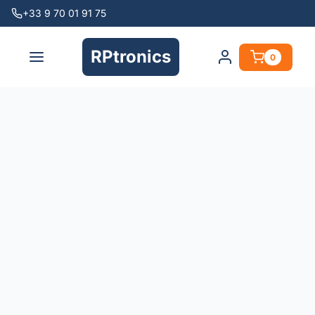
+33 9 70 01 91 75
RPtronics
0