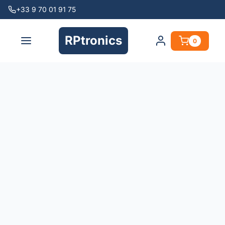
+33 9 70 01 91 75
RPtronics
0