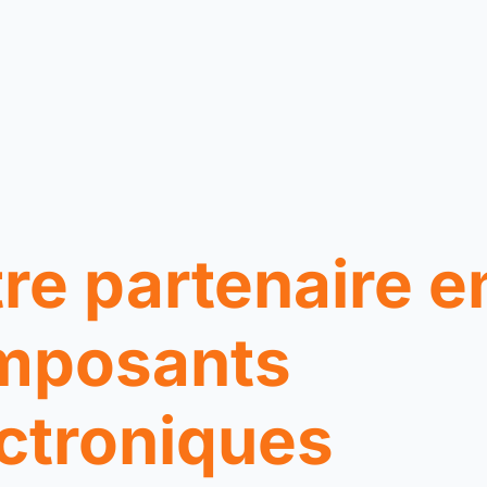
re partenaire e
mposants
ctroniques