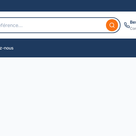
Be
Con
z-nous