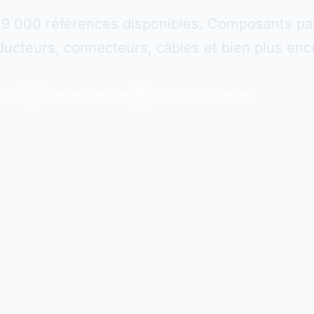
09 000 références disponibles. Composants pas
ucteurs, connecteurs, câbles et bien plus enc
n 48h
Paiement sécurisé
+109 000 références