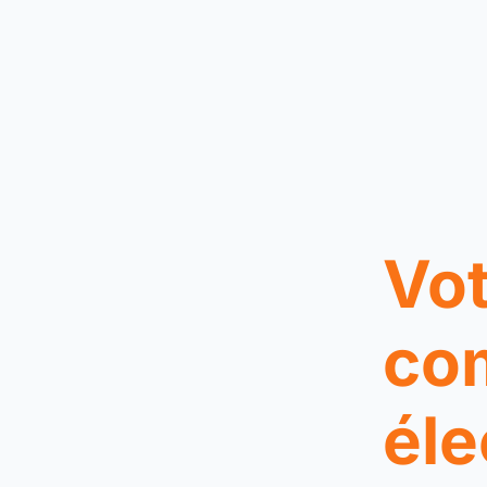
Vot
co
éle