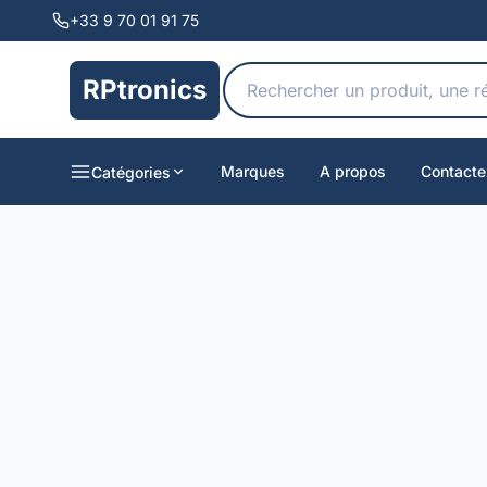
+33 9 70 01 91 75
RPtronics
Marques
A propos
Contacte
Catégories