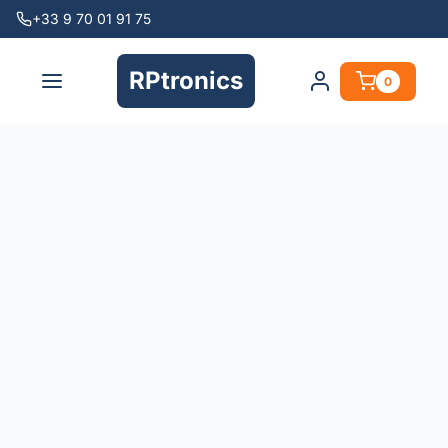
+33 9 70 01 91 75
RPtronics
0