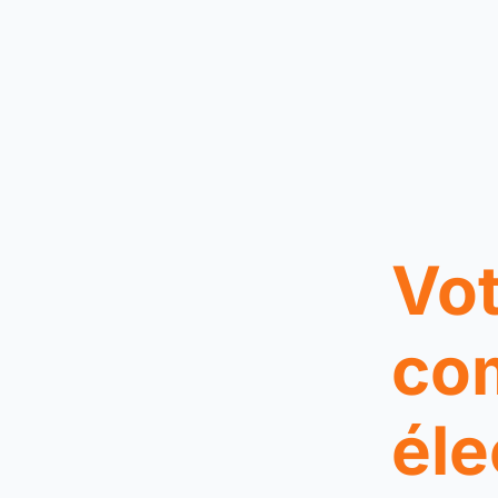
Vot
co
éle