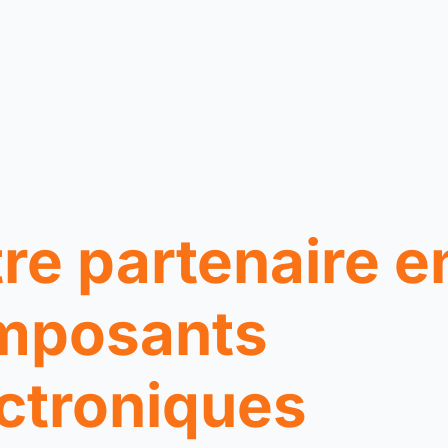
re partenaire e
mposants
ctroniques