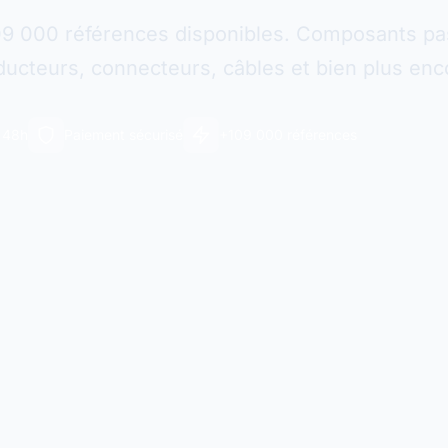
09 000 références disponibles. Composants pas
ucteurs, connecteurs, câbles et bien plus enc
n 48h
Paiement sécurisé
+109 000 références