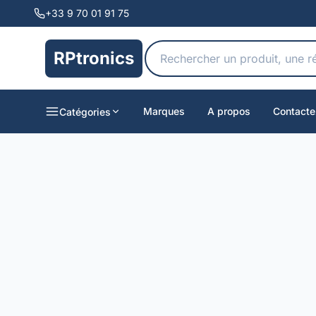
+33 9 70 01 91 75
RPtronics
Marques
A propos
Contacte
Catégories