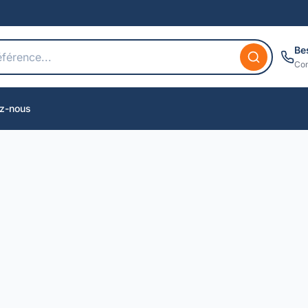
Be
Con
z-nous