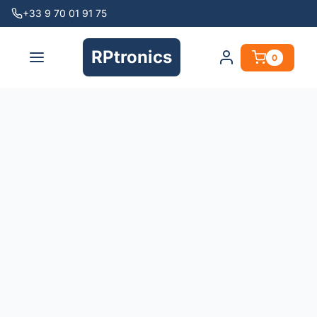
+33 9 70 01 91 75
RPtronics
0