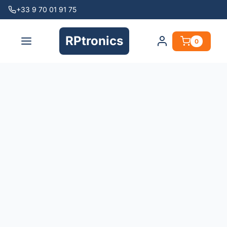
+33 9 70 01 91 75
RPtronics
0