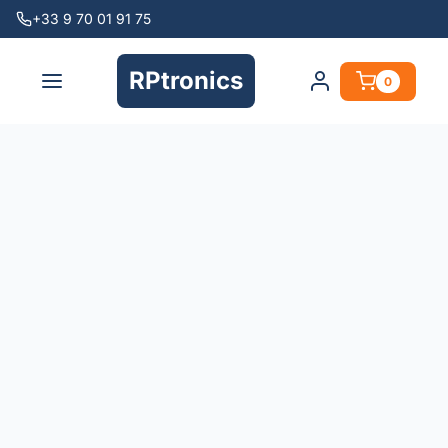
+33 9 70 01 91 75
RPtronics
0