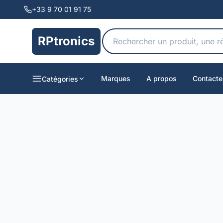
+33 9 70 01 91 75
RPtronics
Marques
A propos
Contacte
Catégories