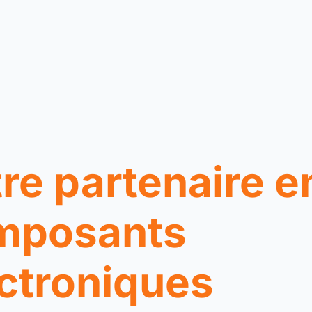
re partenaire e
mposants
ctroniques