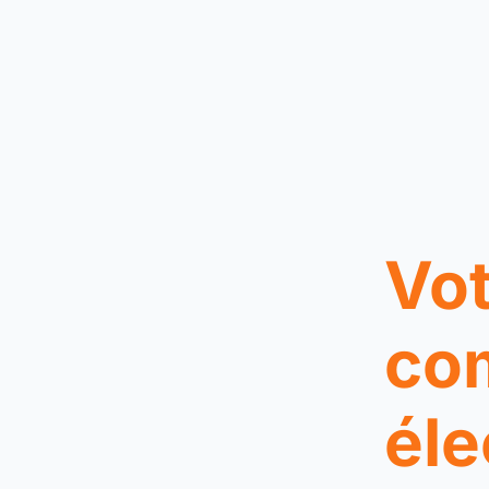
Vot
co
éle