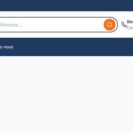
Be
Con
z-nous