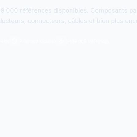
09 000 références disponibles. Composants pas
ucteurs, connecteurs, câbles et bien plus enc
n 48h
Paiement sécurisé
+109 000 références