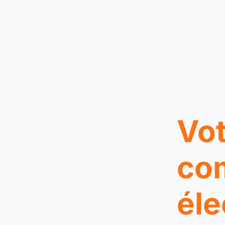
Vot
co
éle