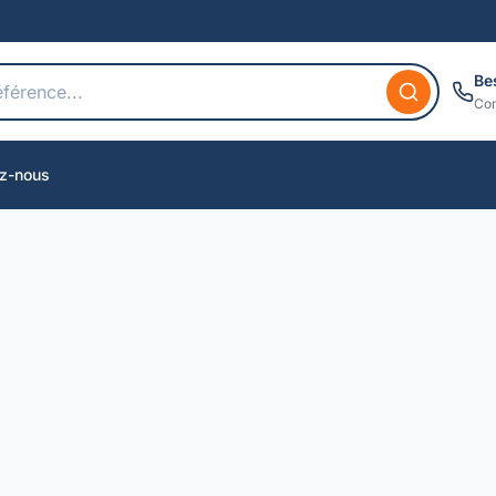
Be
Con
z-nous