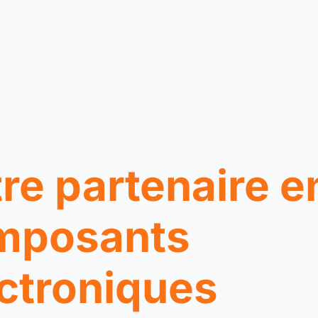
re partenaire e
mposants
ctroniques