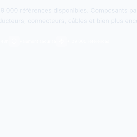
09 000 références disponibles. Composants pas
ucteurs, connecteurs, câbles et bien plus enc
n 48h
Paiement sécurisé
+109 000 références