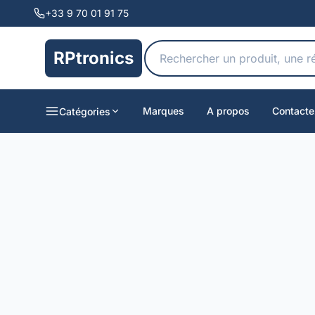
+33 9 70 01 91 75
RPtronics
Marques
A propos
Contacte
Catégories