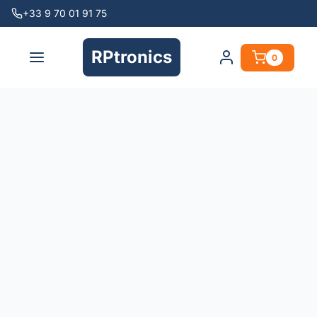
+33 9 70 01 91 75
RPtronics
0