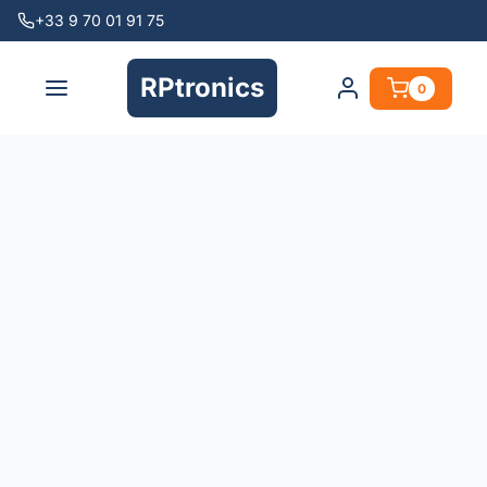
+33 9 70 01 91 75
RPtronics
0