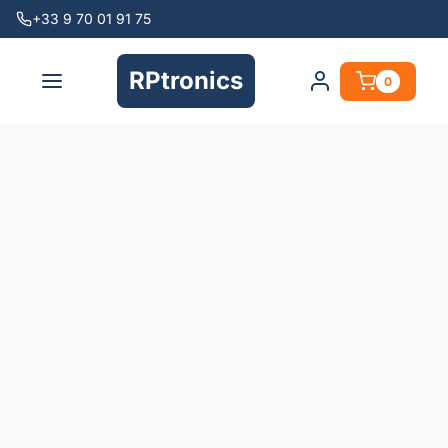
+33 9 70 01 91 75
RPtronics
0