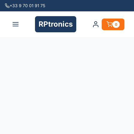
+33 9 70 01 91 75
RPtronics
0